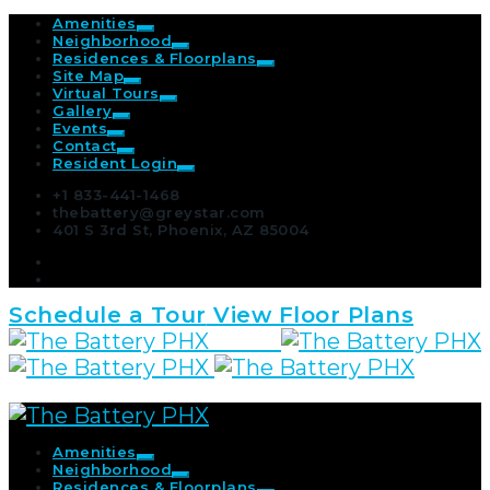
Amenities
Neighborhood
Residences & Floorplans
Site Map
Virtual Tours
Gallery
Events
Contact
Resident Login
+1 833-441-1468
thebattery@greystar.com
401 S 3rd St, Phoenix, AZ 85004
Schedule a Tour
View Floor Plans
Amenities
Neighborhood
Residences & Floorplans