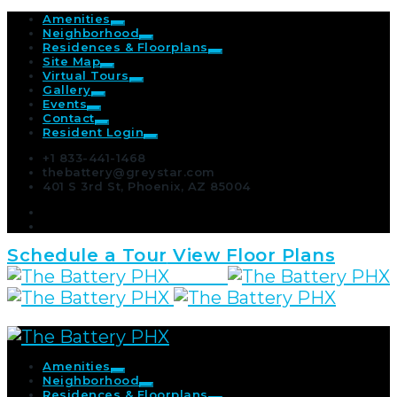
Amenities
Neighborhood
Residences & Floorplans
Site Map
Virtual Tours
Gallery
Events
Contact
Resident Login
+1 833-441-1468
thebattery@greystar.com
401 S 3rd St, Phoenix, AZ 85004
Schedule a Tour
View Floor Plans
Amenities
Neighborhood
Residences & Floorplans